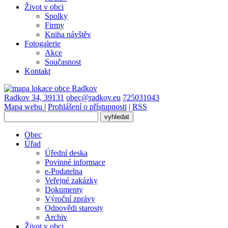
Život v obci
Spolky
Firmy
Kniha návštěv
Fotogalerie
Akce
Současnost
Kontakt
Radkov 34, 39131
obec@radkov.eu
725031043
Mapa webu
|
Prohlášení o přístupnosti
|
RSS
Obec
Úřad
Úřední deska
Povinné informace
e-Podatelna
Veřejné zakázky
Dokumenty
Výroční zprávy
Odpovědi starosty
Archiv
Život v obci