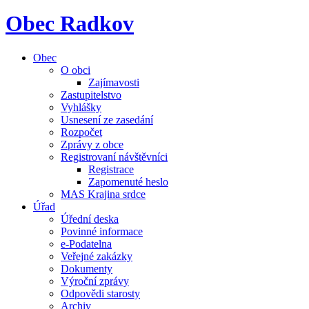
Obec Radkov
Obec
O obci
Zajímavosti
Zastupitelstvo
Vyhlášky
Usnesení ze zasedání
Rozpočet
Zprávy z obce
Registrovaní návštěvníci
Registrace
Zapomenuté heslo
MAS Krajina srdce
Úřad
Úřední deska
Povinné informace
e-Podatelna
Veřejné zakázky
Dokumenty
Výroční zprávy
Odpovědi starosty
Archiv