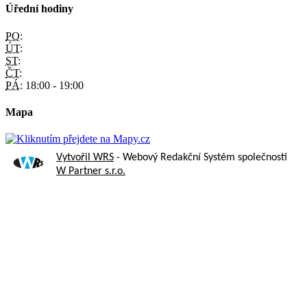
Úřední hodiny
PO:
ÚT:
ST:
ČT:
PÁ:
18:00 - 19:00
Mapa
Vytvořil WRS
- Webový Redakční Systém společnosti
W Partner s.r.o.