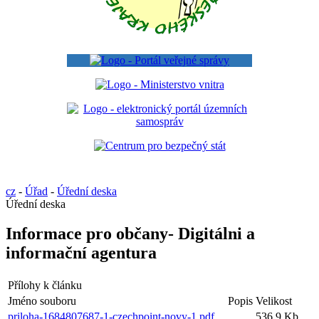
cz
-
Úřad
-
Úřední deska
Úřední deska
Informace pro občany- Digitálni a
informační agentura
Přílohy k článku
Jméno souboru
Popis
Velikost
priloha-1684807687-1-czechpoint-novy-1.pdf
536.9 Kb