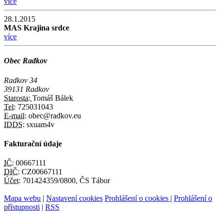
více
28.1.2015
MAS Krajina srdce
více
Obec Radkov
Radkov 34
39131 Radkov
Starosta:
Tomáš Bálek
Tel:
725031043
E-mail:
obec@radkov.eu
IDDS:
sxuam4v
Fakturační údaje
IČ:
00667111
DIČ:
CZ00667111
Účet:
701424359/0800, ČS Tábor
Mapa webu
|
Nastavení cookies
Prohlášení o cookies
|
Prohlášení o
přístupnosti
|
RSS