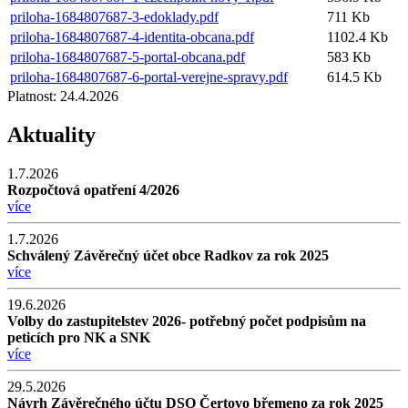
priloha-1684807687-3-edoklady.pdf
711 Kb
priloha-1684807687-4-identita-obcana.pdf
1102.4 Kb
priloha-1684807687-5-portal-obcana.pdf
583 Kb
priloha-1684807687-6-portal-verejne-spravy.pdf
614.5 Kb
Platnost:
24.4.2026
Aktuality
1.7.2026
Rozpočtová opatření 4/2026
více
1.7.2026
Schválený Závěrečný účet obce Radkov za rok 2025
více
19.6.2026
Volby do zastupitelstev 2026- potřebný počet podpisům na
peticích pro NK a SNK
více
29.5.2026
Návrh Závěrečného účtu DSO Čertovo břemeno za rok 2025