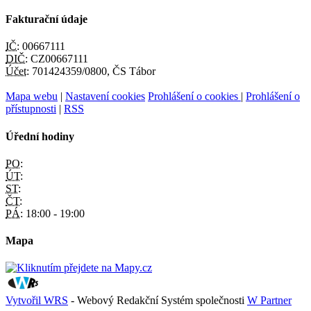
Fakturační údaje
IČ:
00667111
DIČ:
CZ00667111
Účet:
701424359/0800, ČS Tábor
Mapa webu
|
Nastavení cookies
Prohlášení o cookies
|
Prohlášení o
přístupnosti
|
RSS
Úřední hodiny
PO:
ÚT:
ST:
ČT:
PÁ:
18:00 - 19:00
Mapa
Vytvořil WRS
- Webový Redakční Systém společnosti
W Partner