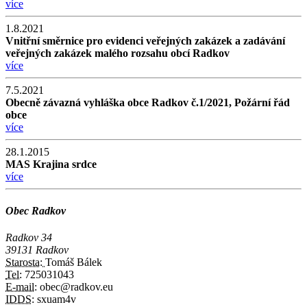
více
1.8.2021
Vnitřní směrnice pro evidenci veřejných zakázek a zadávání
veřejných zakázek malého rozsahu obcí Radkov
více
7.5.2021
Obecně závazná vyhláška obce Radkov č.1/2021, Požární řád
obce
více
28.1.2015
MAS Krajina srdce
více
Obec Radkov
Radkov 34
39131 Radkov
Starosta:
Tomáš Bálek
Tel:
725031043
E-mail:
obec@radkov.eu
IDDS:
sxuam4v