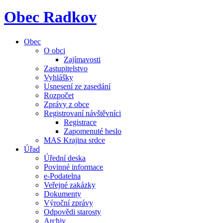
Obec Radkov
Obec
O obci
Zajímavosti
Zastupitelstvo
Vyhlášky
Usnesení ze zasedání
Rozpočet
Zprávy z obce
Registrovaní návštěvníci
Registrace
Zapomenuté heslo
MAS Krajina srdce
Úřad
Úřední deska
Povinné informace
e-Podatelna
Veřejné zakázky
Dokumenty
Výroční zprávy
Odpovědi starosty
Archiv