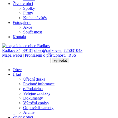
Život v obci
Spolky
Firmy
Kniha návštěv
Fotogalerie
Akce
Současnost
Kontakt
Radkov 34, 39131
obec@radkov.eu
725031043
Mapa webu
|
Prohlášení o přístupnosti
|
RSS
Obec
Úřad
Úřední deska
Povinné informace
e-Podatelna
Veřejné zakázky
Dokumenty
Výroční zprávy
Odpovědi starosty
Archiv
Život v obci