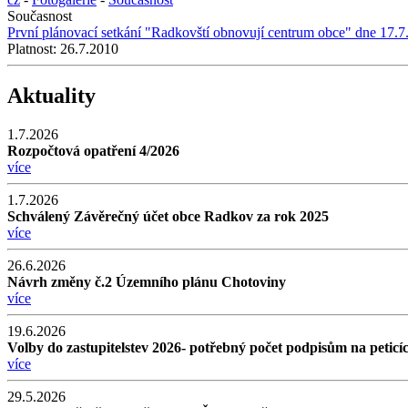
Současnost
První plánovací setkání "Radkovští obnovují centrum obce" dne 17.7
Platnost:
26.7.2010
Aktuality
1.7.2026
Rozpočtová opatření 4/2026
více
1.7.2026
Schválený Závěrečný účet obce Radkov za rok 2025
více
26.6.2026
Návrh změny č.2 Územního plánu Chotoviny
více
19.6.2026
Volby do zastupitelstev 2026- potřebný počet podpisům na peti
více
29.5.2026