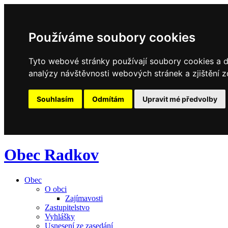
Používáme soubory cookies
Tyto webové stránky používají soubory cookies a da
analýzy návštěvnosti webových stránek a zjištění z
Souhlasím
Odmítám
Upravit mé předvolby
Obec Radkov
Obec
O obci
Zajímavosti
Zastupitelstvo
Vyhlášky
Usnesení ze zasedání