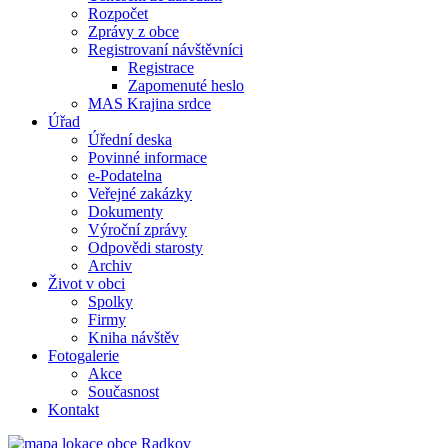
Rozpočet
Zprávy z obce
Registrovaní návštěvníci
Registrace
Zapomenuté heslo
MAS Krajina srdce
Úřad
Úřední deska
Povinné informace
e-Podatelna
Veřejné zakázky
Dokumenty
Výroční zprávy
Odpovědi starosty
Archiv
Život v obci
Spolky
Firmy
Kniha návštěv
Fotogalerie
Akce
Současnost
Kontakt