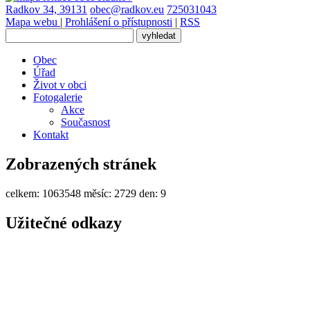
Radkov 34, 39131
obec@radkov.eu
725031043
Mapa webu
|
Prohlášení o přístupnosti
|
RSS
Obec
Úřad
Život v obci
Fotogalerie
Akce
Současnost
Kontakt
Zobrazených stránek
celkem:
1063548
měsíc:
2729
den:
9
Užitečné odkazy