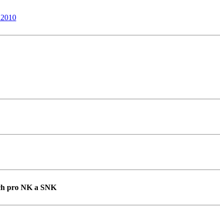
.2010
cích pro NK a SNK