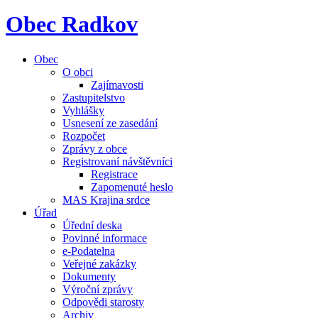
Obec Radkov
Obec
O obci
Zajímavosti
Zastupitelstvo
Vyhlášky
Usnesení ze zasedání
Rozpočet
Zprávy z obce
Registrovaní návštěvníci
Registrace
Zapomenuté heslo
MAS Krajina srdce
Úřad
Úřední deska
Povinné informace
e-Podatelna
Veřejné zakázky
Dokumenty
Výroční zprávy
Odpovědi starosty
Archiv