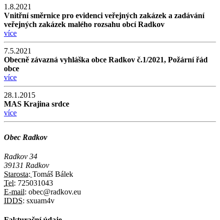
1.8.2021
Vnitřní směrnice pro evidenci veřejných zakázek a zadávání
veřejných zakázek malého rozsahu obcí Radkov
více
7.5.2021
Obecně závazná vyhláška obce Radkov č.1/2021, Požární řád
obce
více
28.1.2015
MAS Krajina srdce
více
Obec Radkov
Radkov 34
39131 Radkov
Starosta:
Tomáš Bálek
Tel:
725031043
E-mail:
obec@radkov.eu
IDDS:
sxuam4v
Fakturační údaje