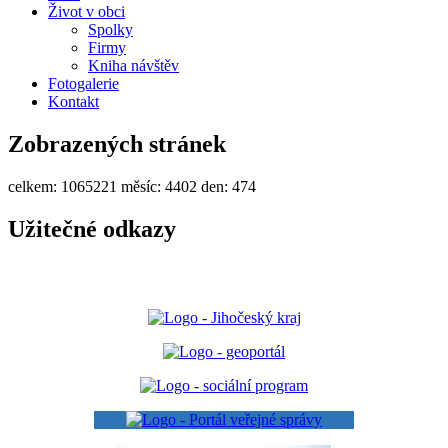
Život v obci
Spolky
Firmy
Kniha návštěv
Fotogalerie
Kontakt
Zobrazených stránek
celkem:
1065221
měsíc:
4402
den:
474
Užitečné odkazy