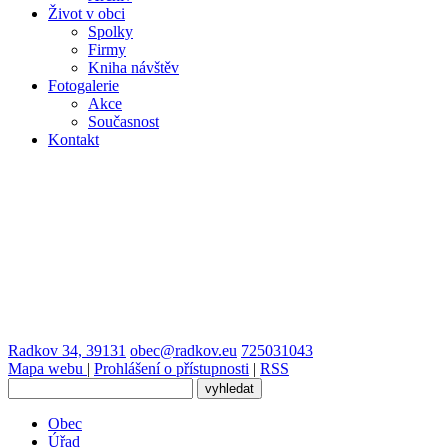
Život v obci
Spolky
Firmy
Kniha návštěv
Fotogalerie
Akce
Současnost
Kontakt
Radkov 34, 39131
obec@radkov.eu
725031043
Mapa webu
|
Prohlášení o přístupnosti
|
RSS
Obec
Úřad