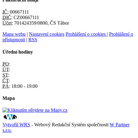
IČ:
00667111
DIČ:
CZ00667111
Účet:
701424359/0800, ČS Tábor
Mapa webu
|
Nastavení cookies
Prohlášení o cookies
|
Prohlášení o
přístupnosti
|
RSS
Úřední hodiny
PO:
ÚT:
ST:
ČT:
PÁ:
18:00 - 19:00
Mapa
Vytvořil WRS
- Webový Redakční Systém společnosti
W Partner
s.r.o.