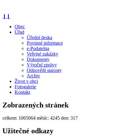
❙❙
Obec
Úřad
Úřední deska
Povinné informace
e-Podatelna
Veřejné zakázky
Dokumenty
Výroční zprávy
Odpovědi starosty
Archiv
Život v obci
Fotogalerie
Kontakt
Zobrazených stránek
celkem:
1065064
měsíc:
4245
den:
317
Užitečné odkazy