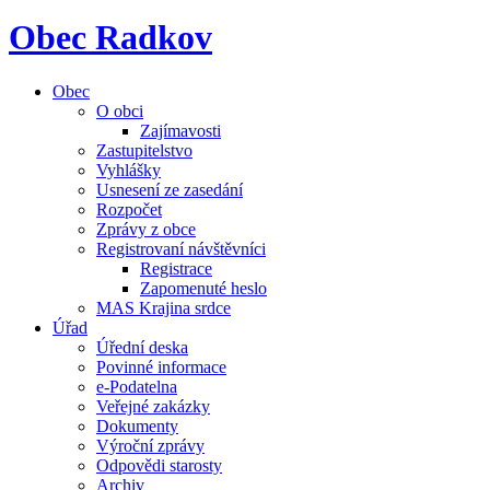
Obec Radkov
Obec
O obci
Zajímavosti
Zastupitelstvo
Vyhlášky
Usnesení ze zasedání
Rozpočet
Zprávy z obce
Registrovaní návštěvníci
Registrace
Zapomenuté heslo
MAS Krajina srdce
Úřad
Úřední deska
Povinné informace
e-Podatelna
Veřejné zakázky
Dokumenty
Výroční zprávy
Odpovědi starosty
Archiv