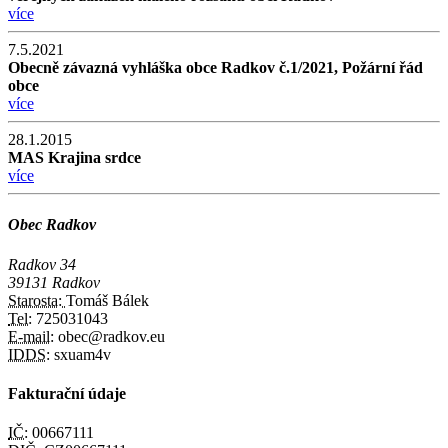
více
7.5.2021
Obecně závazná vyhláška obce Radkov č.1/2021, Požární řád
obce
více
28.1.2015
MAS Krajina srdce
více
Obec Radkov
Radkov 34
39131 Radkov
Starosta:
Tomáš Bálek
Tel:
725031043
E-mail:
obec@radkov.eu
IDDS:
sxuam4v
Fakturační údaje
IČ:
00667111