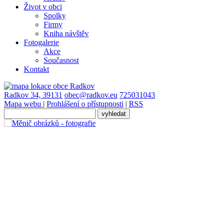
Život v obci
Spolky
Firmy
Kniha návštěv
Fotogalerie
Akce
Současnost
Kontakt
Radkov 34, 39131
obec@radkov.eu
725031043
Mapa webu
|
Prohlášení o přístupnosti
|
RSS