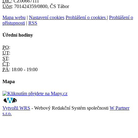
DIČ:
CZ00667111
Účet:
701424359/0800, ČS Tábor
Mapa webu
|
Nastavení cookies
Prohlášení o cookies
|
Prohlášení o
přístupnosti
|
RSS
Úřední hodiny
PO:
ÚT:
ST:
ČT:
PÁ:
18:00 - 19:00
Mapa
Vytvořil WRS
- Webový Redakční Systém společnosti
W Partner
s.r.o.