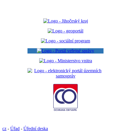
cz
-
Úřad
-
Úřední deska