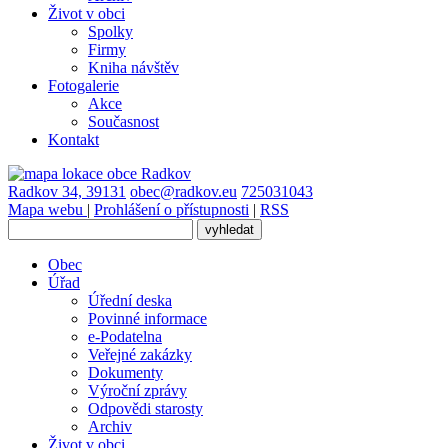
Život v obci
Spolky
Firmy
Kniha návštěv
Fotogalerie
Akce
Současnost
Kontakt
Radkov 34, 39131
obec@radkov.eu
725031043
Mapa webu
|
Prohlášení o přístupnosti
|
RSS
Obec
Úřad
Úřední deska
Povinné informace
e-Podatelna
Veřejné zakázky
Dokumenty
Výroční zprávy
Odpovědi starosty
Archiv
Život v obci