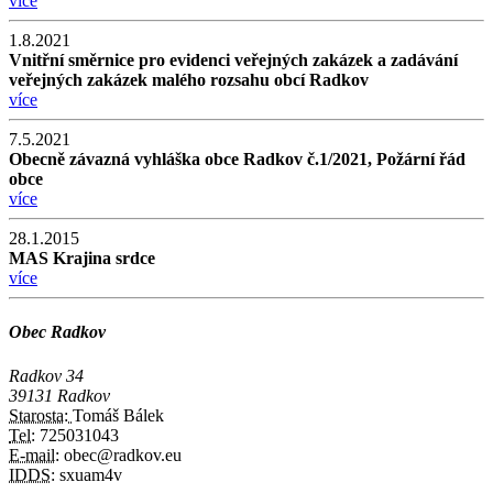
více
1.8.2021
Vnitřní směrnice pro evidenci veřejných zakázek a zadávání
veřejných zakázek malého rozsahu obcí Radkov
více
7.5.2021
Obecně závazná vyhláška obce Radkov č.1/2021, Požární řád
obce
více
28.1.2015
MAS Krajina srdce
více
Obec Radkov
Radkov 34
39131 Radkov
Starosta:
Tomáš Bálek
Tel:
725031043
E-mail:
obec@radkov.eu
IDDS:
sxuam4v