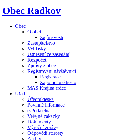
Obec Radkov
Obec
O obci
Zajímavosti
Zastupitelstvo
Vyhlášky
Usnesení ze zasedání
Rozpočet
Zprávy z obce
Registrovaní návštěvníci
Registrace
Zapomenuté heslo
MAS Krajina srdce
Úřad
Úřední deska
Povinné informace
e-Podatelna
Veřejné zakázky
Dokumenty
Výroční zprávy
Odpovědi starosty
Archiv