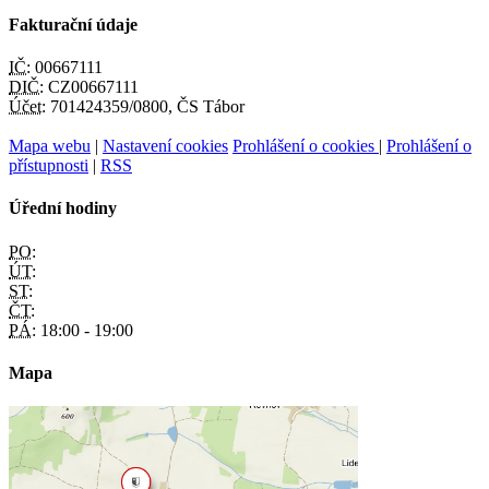
Fakturační údaje
IČ:
00667111
DIČ:
CZ00667111
Účet:
701424359/0800, ČS Tábor
Mapa webu
|
Nastavení cookies
Prohlášení o cookies
|
Prohlášení o
přístupnosti
|
RSS
Úřední hodiny
PO:
ÚT:
ST:
ČT:
PÁ:
18:00 - 19:00
Mapa