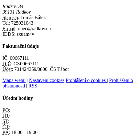
Radkov 34
39131 Radkov
Starosta:
Tomáš Bálek
Tel:
725031043
E-mail:
obec@radkov.eu
IDDS:
sxuam4v
Fakturační údaje
IČ:
00667111
DIČ:
CZ00667111
Účet:
701424359/0800, ČS Tábor
Mapa webu
|
Nastavení cookies
Prohlášení o cookies
|
Prohlášení o
přístupnosti
|
RSS
Úřední hodiny
PO:
ÚT:
ST:
ČT:
PÁ:
18:00 - 19:00