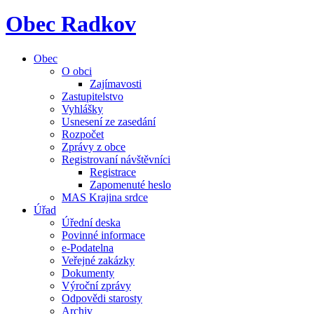
Obec Radkov
Obec
O obci
Zajímavosti
Zastupitelstvo
Vyhlášky
Usnesení ze zasedání
Rozpočet
Zprávy z obce
Registrovaní návštěvníci
Registrace
Zapomenuté heslo
MAS Krajina srdce
Úřad
Úřední deska
Povinné informace
e-Podatelna
Veřejné zakázky
Dokumenty
Výroční zprávy
Odpovědi starosty
Archiv