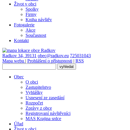
Život v obci
Spolky
Firmy
Kniha návštěv
Fotogalerie
Akce
Současnost
Kontakt
Radkov 34, 39131
obec@radkov.eu
725031043
Mapa webu
|
Prohlášení o přístupnosti
|
RSS
Obec
O obci
Zastupitelstvo
Vyhlášky
Usnesení ze zasedání
Rozpočet
Zprávy z obce
Registrovaní návštěvníci
MAS Krajina srdce
Úřad
Život v obci